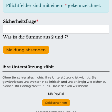
h
Pflichtfelder sind mit einem
*
gekennzeichnet.
t
f
P
Sicherheitsfrage
*
e
f
l
l
Was ist die Summe aus 2 und 7?
d
i
c
Meldung absenden
h
t
Ihre Unterstützung zählt
f
e
Ohne Sie ist hier alles nichts. Ihre Unterstützung ist wichtig. Sie
gewährleistet uns weiterhin so kritisch und unabhängig wie bisher zu
l
bleiben. Ihr Beitrag zählt für uns. Dafür danken wir Ihnen!
d
Mit PayPal
Geld schenken
oder per Banküberweisung