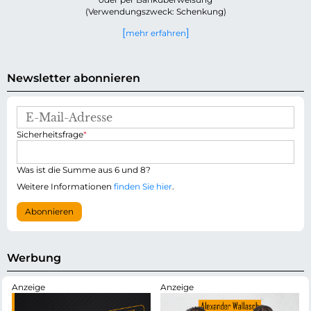
(Verwendungszweck: Schenkung)
mehr erfahren
Newsletter abonnieren
E
-
P
Sicherheitsfrage
*
M
f
a
l
i
i
Was ist die Summe aus 6 und 8?
l
c
-
Weitere Informationen
finden Sie hier
.
h
A
t
d
Abonnieren
f
r
e
e
l
s
d
s
Werbung
e