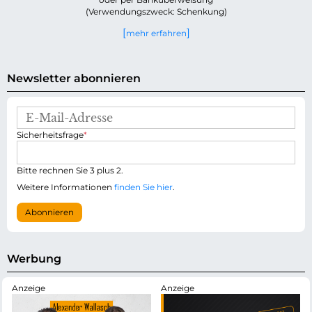
(Verwendungszweck: Schenkung)
mehr erfahren
Newsletter abonnieren
E
-
P
Sicherheitsfrage
*
M
f
a
l
i
i
Bitte rechnen Sie 3 plus 2.
l
c
-
Weitere Informationen
finden Sie hier
.
h
A
t
d
Abonnieren
f
r
e
e
l
s
d
s
Werbung
e