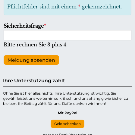
h
Pflichtfelder sind mit einem
*
gekennzeichnet.
t
f
P
Sicherheitsfrage
*
e
f
l
l
Bitte rechnen Sie 3 plus 4.
d
i
c
Meldung absenden
h
t
Ihre Unterstützung zählt
f
e
Ohne Sie ist hier alles nichts. Ihre Unterstützung ist wichtig. Sie
gewährleistet uns weiterhin so kritisch und unabhängig wie bisher zu
l
bleiben. Ihr Beitrag zählt für uns. Dafür danken wir Ihnen!
d
Mit PayPal
Geld schenken
oder per Banküberweisung