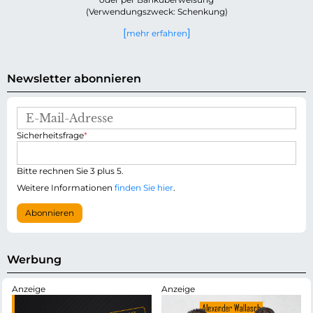
(Verwendungszweck: Schenkung)
mehr erfahren
Newsletter abonnieren
E
-
P
Sicherheitsfrage
*
M
f
a
l
i
i
Bitte rechnen Sie 3 plus 5.
l
c
-
Weitere Informationen
finden Sie hier
.
h
A
t
d
Abonnieren
f
r
e
e
l
s
d
s
Werbung
e