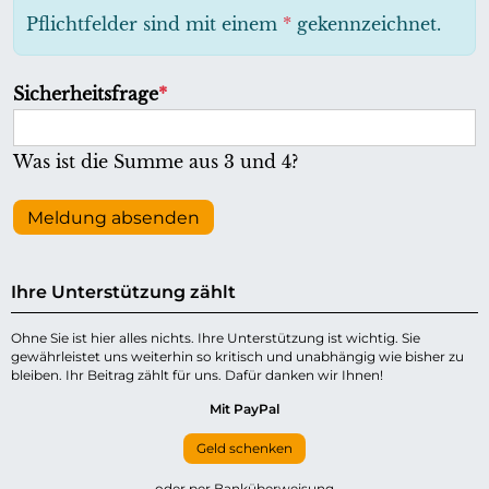
h
Pflichtfelder sind mit einem
*
gekennzeichnet.
t
f
P
Sicherheitsfrage
*
e
f
l
l
Was ist die Summe aus 3 und 4?
d
i
c
Meldung absenden
h
t
Ihre Unterstützung zählt
f
e
Ohne Sie ist hier alles nichts. Ihre Unterstützung ist wichtig. Sie
gewährleistet uns weiterhin so kritisch und unabhängig wie bisher zu
l
bleiben. Ihr Beitrag zählt für uns. Dafür danken wir Ihnen!
d
Mit PayPal
Geld schenken
oder per Banküberweisung