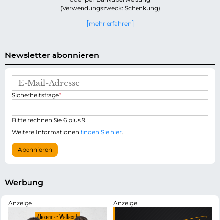
(Verwendungszweck: Schenkung)
mehr erfahren
Newsletter abonnieren
E
-
P
Sicherheitsfrage
*
M
f
a
l
i
i
Bitte rechnen Sie 6 plus 9.
l
c
-
Weitere Informationen
finden Sie hier
.
h
A
t
d
Abonnieren
f
r
e
e
l
s
d
s
Werbung
e