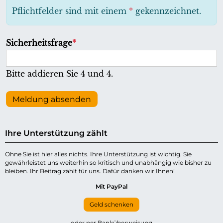
h
Pflichtfelder sind mit einem
*
gekennzeichnet.
t
f
P
Sicherheitsfrage
*
e
f
l
l
Bitte addieren Sie 4 und 4.
d
i
c
Meldung absenden
h
t
Ihre Unterstützung zählt
f
e
Ohne Sie ist hier alles nichts. Ihre Unterstützung ist wichtig. Sie
gewährleistet uns weiterhin so kritisch und unabhängig wie bisher zu
l
bleiben. Ihr Beitrag zählt für uns. Dafür danken wir Ihnen!
d
Mit PayPal
Geld schenken
oder per Banküberweisung