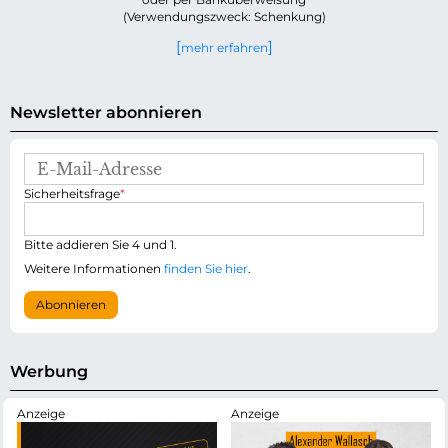
(Verwendungszweck: Schenkung)
mehr erfahren
Newsletter abonnieren
E
-
P
Sicherheitsfrage
*
M
f
a
l
i
i
Bitte addieren Sie 4 und 1.
l
c
-
Weitere Informationen
finden Sie hier
.
h
A
t
d
Abonnieren
f
r
e
e
l
s
d
s
Werbung
e