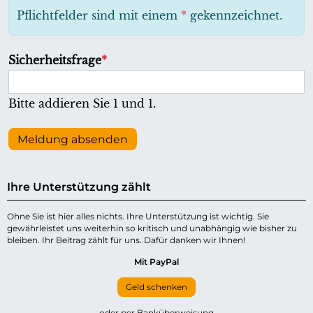
h
Pflichtfelder sind mit einem
*
gekennzeichnet.
t
f
P
Sicherheitsfrage
*
e
f
l
l
Bitte addieren Sie 1 und 1.
d
i
c
Meldung absenden
h
t
Ihre Unterstützung zählt
f
e
Ohne Sie ist hier alles nichts. Ihre Unterstützung ist wichtig. Sie
gewährleistet uns weiterhin so kritisch und unabhängig wie bisher zu
l
bleiben. Ihr Beitrag zählt für uns. Dafür danken wir Ihnen!
d
Mit PayPal
Geld schenken
oder per Banküberweisung