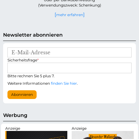
(Verwendungszweck: Schenkung)
mehr erfahren
Newsletter abonnieren
E
-
P
Sicherheitsfrage
*
M
f
a
l
i
i
Bitte rechnen Sie 5 plus 7.
l
c
-
Weitere Informationen
finden Sie hier
.
h
A
t
d
Abonnieren
f
r
e
e
l
s
d
s
Werbung
e