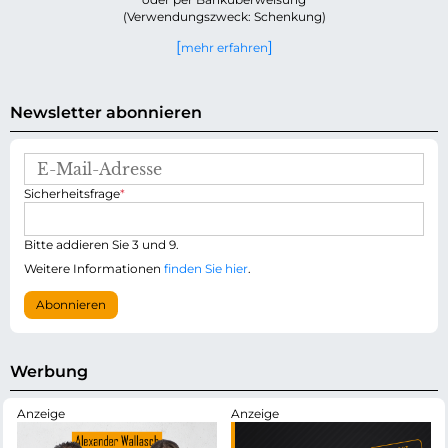
(Verwendungszweck: Schenkung)
mehr erfahren
Newsletter abonnieren
E
-
P
Sicherheitsfrage
*
M
f
a
l
i
i
Bitte addieren Sie 3 und 9.
l
c
-
Weitere Informationen
finden Sie hier
.
h
A
t
d
Abonnieren
f
r
e
e
l
s
d
s
Werbung
e