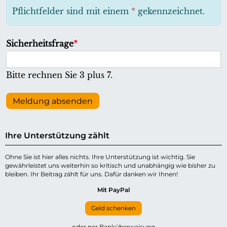
h
Pflichtfelder sind mit einem
*
gekennzeichnet.
t
f
P
Sicherheitsfrage
*
e
f
l
l
Bitte rechnen Sie 3 plus 7.
d
i
c
Meldung absenden
h
t
Ihre Unterstützung zählt
f
e
Ohne Sie ist hier alles nichts. Ihre Unterstützung ist wichtig. Sie
gewährleistet uns weiterhin so kritisch und unabhängig wie bisher zu
l
bleiben. Ihr Beitrag zählt für uns. Dafür danken wir Ihnen!
d
Mit PayPal
Geld schenken
oder per Banküberweisung