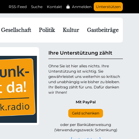
RSS-Feed
Suche
Kontakt
Anmelden
Unterstützen
N
Gesellschaft
Politik
Kultur
Gastbeiträge
a
v
g
Ihre Unterstützung zählt
a
Ohne Sie ist hier alles nichts. Ihre
Unterstützung ist wichtig. Sie
o
gewährleistet uns weiterhin so kritisch
n
und unabhängig wie bisher zu bleiben.
ü
Ihr Beitrag zählt für uns. Dafür danken
wir Ihnen!
b
e
Mit PayPal
Geld schenken
p
oder per Banküberweisung
(Verwendungszweck: Schenkung)
n