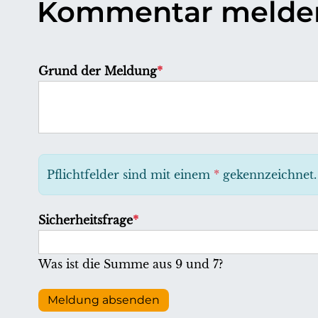
Kommentar melde
P
Grund der Meldung
*
f
l
i
c
h
Pflichtfelder sind mit einem
*
gekennzeichnet.
t
f
P
Sicherheitsfrage
*
e
f
l
l
Was ist die Summe aus 9 und 7?
d
i
c
Meldung absenden