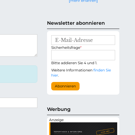
mehr erfahren
g
e
n
Newsletter abonnieren
E
-
P
Sicherheitsfrage
*
M
f
a
l
i
i
Bitte addieren Sie 4 und 1.
l
c
-
Weitere Informationen
finden Sie
h
A
hier
.
t
d
f
r
Abonnieren
e
e
l
s
d
s
e
Werbung