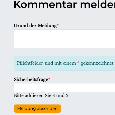
Kommentar melde
P
Grund der Meldung
*
f
l
i
c
h
Pflichtfelder sind mit einem
*
gekennzeichnet.
t
f
P
Sicherheitsfrage
*
e
f
l
l
Bitte addieren Sie 8 und 2.
d
i
c
Meldung absenden