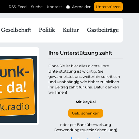
RSS-Feed
Suche
Kontakt
Anmelden
Unterstützen
N
Gesellschaft
Politik
Kultur
Gastbeiträge
a
v
g
Ihre Unterstützung zählt
a
Ohne Sie ist hier alles nichts. Ihre
Unterstützung ist wichtig. Sie
o
gewährleistet uns weiterhin so kritisch
n
und unabhängig wie bisher zu bleiben.
ü
Ihr Beitrag zählt für uns. Dafür danken
wir Ihnen!
b
e
Mit PayPal
Geld schenken
p
oder per Banküberweisung
(Verwendungszweck: Schenkung)
n