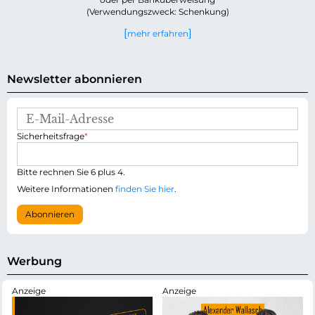
(Verwendungszweck: Schenkung)
mehr erfahren
Newsletter abonnieren
E
-
P
Sicherheitsfrage
*
M
f
a
l
i
i
Bitte rechnen Sie 6 plus 4.
l
c
-
Weitere Informationen
finden Sie hier
.
h
A
t
d
Abonnieren
f
r
e
e
l
s
d
s
Werbung
e