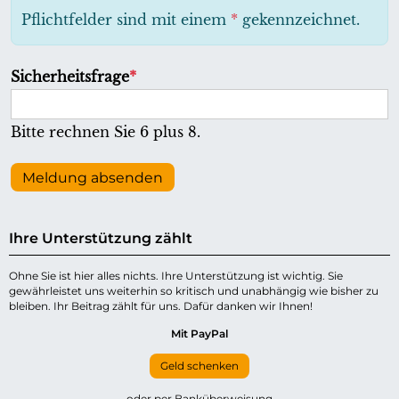
h
Pflichtfelder sind mit einem
*
gekennzeichnet.
t
f
P
Sicherheitsfrage
*
e
f
l
l
Bitte rechnen Sie 6 plus 8.
d
i
c
Meldung absenden
h
t
Ihre Unterstützung zählt
f
e
Ohne Sie ist hier alles nichts. Ihre Unterstützung ist wichtig. Sie
gewährleistet uns weiterhin so kritisch und unabhängig wie bisher zu
l
bleiben. Ihr Beitrag zählt für uns. Dafür danken wir Ihnen!
d
Mit PayPal
Geld schenken
oder per Banküberweisung