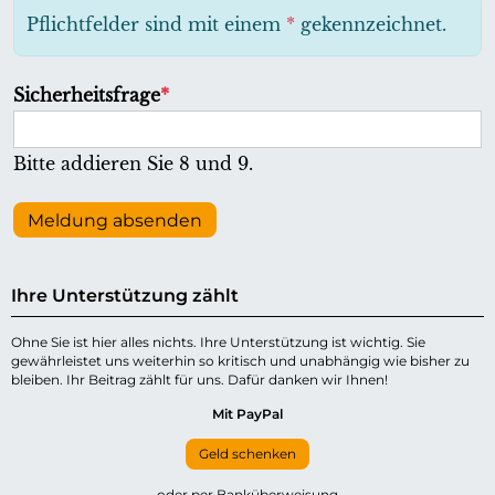
h
Pflichtfelder sind mit einem
*
gekennzeichnet.
t
f
P
Sicherheitsfrage
*
e
f
l
l
Bitte addieren Sie 8 und 9.
d
i
c
Meldung absenden
h
t
Ihre Unterstützung zählt
f
e
Ohne Sie ist hier alles nichts. Ihre Unterstützung ist wichtig. Sie
gewährleistet uns weiterhin so kritisch und unabhängig wie bisher zu
l
bleiben. Ihr Beitrag zählt für uns. Dafür danken wir Ihnen!
d
Mit PayPal
Geld schenken
oder per Banküberweisung