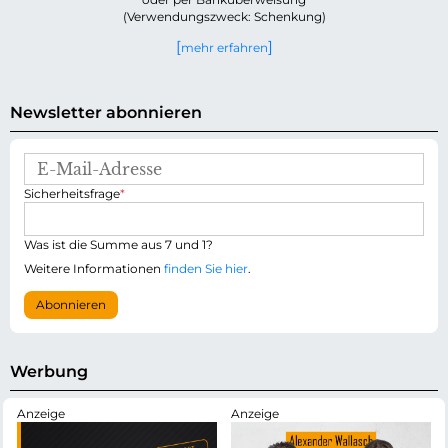
(Verwendungszweck: Schenkung)
mehr erfahren
Newsletter abonnieren
E
-
P
Sicherheitsfrage
*
M
f
a
l
i
i
Was ist die Summe aus 7 und 1?
l
c
-
Weitere Informationen
finden Sie hier
.
h
A
t
d
Abonnieren
f
r
e
e
l
s
d
s
Werbung
e