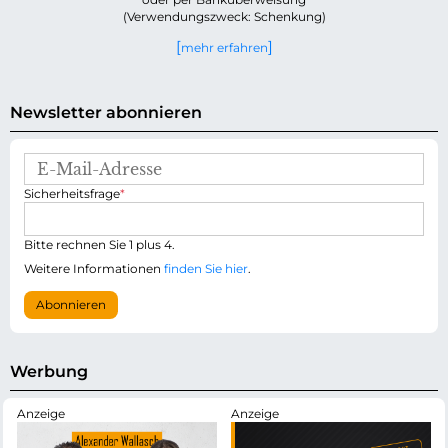
(Verwendungszweck: Schenkung)
mehr erfahren
Newsletter abonnieren
E
-
P
Sicherheitsfrage
*
M
f
a
l
i
i
Bitte rechnen Sie 1 plus 4.
l
c
-
Weitere Informationen
finden Sie hier
.
h
A
t
d
Abonnieren
f
r
e
e
l
s
d
s
Werbung
e