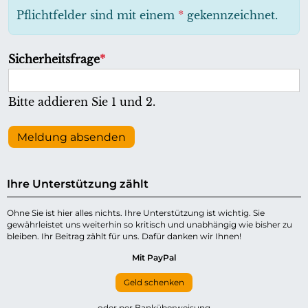
h
Pflichtfelder sind mit einem
*
gekennzeichnet.
t
f
P
Sicherheitsfrage
*
e
f
l
l
Bitte addieren Sie 1 und 2.
d
i
c
Meldung absenden
h
t
Ihre Unterstützung zählt
f
e
Ohne Sie ist hier alles nichts. Ihre Unterstützung ist wichtig. Sie
gewährleistet uns weiterhin so kritisch und unabhängig wie bisher zu
l
bleiben. Ihr Beitrag zählt für uns. Dafür danken wir Ihnen!
d
Mit PayPal
Geld schenken
oder per Banküberweisung