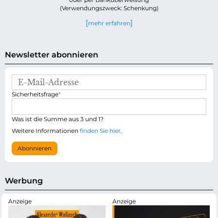
(Verwendungszweck: Schenkung)
mehr erfahren
Newsletter abonnieren
E
-
P
Sicherheitsfrage
*
M
f
a
l
i
i
Was ist die Summe aus 3 und 1?
l
c
-
Weitere Informationen
finden Sie hier
.
h
A
t
d
Abonnieren
f
r
e
e
l
s
d
s
Werbung
e