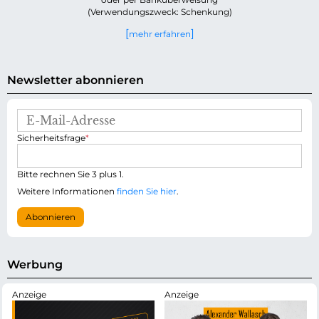
(Verwendungszweck: Schenkung)
mehr erfahren
Newsletter abonnieren
E
-
P
Sicherheitsfrage
*
M
f
a
l
i
i
Bitte rechnen Sie 3 plus 1.
l
c
-
Weitere Informationen
finden Sie hier
.
h
A
t
d
Abonnieren
f
r
e
e
l
s
d
s
Werbung
e