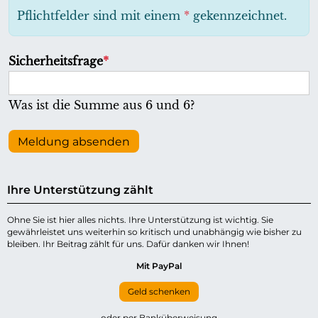
h
Pflichtfelder sind mit einem
*
gekennzeichnet.
t
f
P
Sicherheitsfrage
*
e
f
l
l
Was ist die Summe aus 6 und 6?
d
i
c
Meldung absenden
h
t
Ihre Unterstützung zählt
f
e
Ohne Sie ist hier alles nichts. Ihre Unterstützung ist wichtig. Sie
gewährleistet uns weiterhin so kritisch und unabhängig wie bisher zu
l
bleiben. Ihr Beitrag zählt für uns. Dafür danken wir Ihnen!
d
Mit PayPal
Geld schenken
oder per Banküberweisung