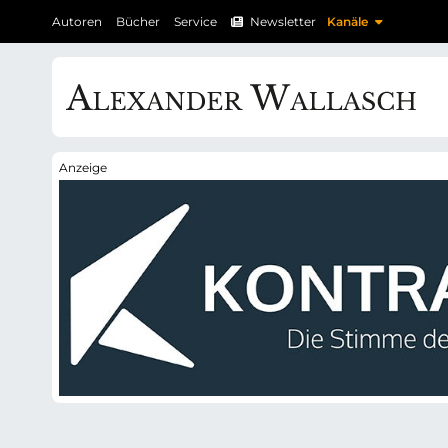
N
N
Autoren
Bücher
Service
Newsletter
Kanäle
a
a
v
v
i
i
g
g
a
a
t
t
i
i
o
o
n
n
ü
ü
b
b
e
e
r
r
s
s
p
p
r
r
i
i
n
n
g
g
e
e
n
n