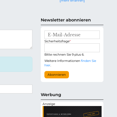
mehr erfahren
g
e
n
Newsletter abonnieren
E
-
P
Sicherheitsfrage
*
M
f
a
l
i
i
Bitte rechnen Sie 9 plus 6.
l
c
-
Weitere Informationen
finden Sie
h
A
hier
.
t
d
f
r
Abonnieren
e
e
l
s
d
s
e
Werbung