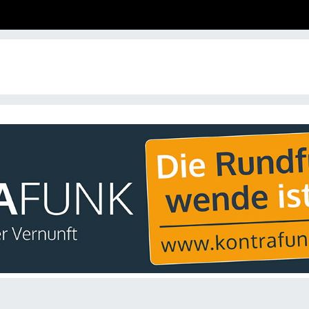
i
t
i
r
s
r
i