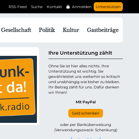
RSS-Feed
Suche
Kontakt
Anmelden
Unterstützen
N
Gesellschaft
Politik
Kultur
Gastbeiträge
a
v
g
Ihre Unterstützung zählt
a
Ohne Sie ist hier alles nichts. Ihre
Unterstützung ist wichtig. Sie
o
gewährleistet uns weiterhin so kritisch
n
und unabhängig wie bisher zu bleiben.
ü
Ihr Beitrag zählt für uns. Dafür danken
wir Ihnen!
b
e
Mit PayPal
Geld schenken
p
oder per Banküberweisung
(Verwendungszweck: Schenkung)
n