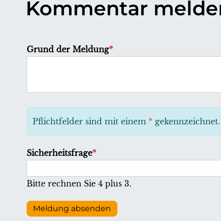
Kommentar melde
P
Grund der Meldung
*
f
l
i
c
h
Pflichtfelder sind mit einem
*
gekennzeichnet.
t
f
P
Sicherheitsfrage
*
e
f
l
l
Bitte rechnen Sie 4 plus 3.
d
i
c
Meldung absenden