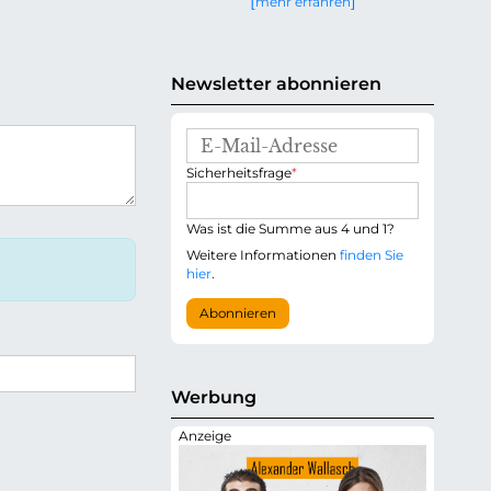
mehr erfahren
g
e
n
Newsletter abonnieren
E
-
P
Sicherheitsfrage
*
M
f
a
l
i
i
Was ist die Summe aus 4 und 1?
l
c
-
Weitere Informationen
finden Sie
h
A
hier
.
t
d
f
r
Abonnieren
e
e
l
s
d
s
e
Werbung