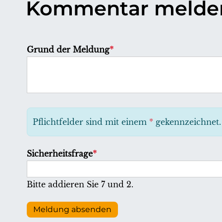
Kommentar melde
P
Grund der Meldung
*
f
l
i
c
h
Pflichtfelder sind mit einem
*
gekennzeichnet.
t
f
P
Sicherheitsfrage
*
e
f
l
l
Bitte addieren Sie 7 und 2.
d
i
c
Meldung absenden