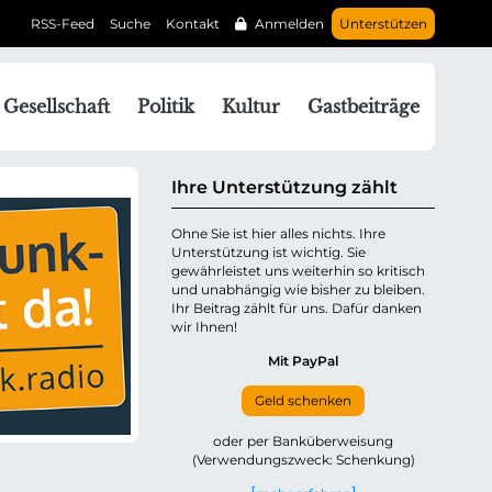
RSS-Feed
Suche
Kontakt
Anmelden
Unterstützen
N
Gesellschaft
Politik
Kultur
Gastbeiträge
a
v
g
Ihre Unterstützung zählt
a
Ohne Sie ist hier alles nichts. Ihre
Unterstützung ist wichtig. Sie
o
gewährleistet uns weiterhin so kritisch
n
und unabhängig wie bisher zu bleiben.
ü
Ihr Beitrag zählt für uns. Dafür danken
wir Ihnen!
b
e
Mit PayPal
Geld schenken
p
oder per Banküberweisung
(Verwendungszweck: Schenkung)
n