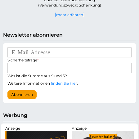
(Verwendungszweck: Schenkung)
mehr erfahren
Newsletter abonnieren
E
-
P
Sicherheitsfrage
*
M
f
a
l
i
i
Was ist die Summe aus 9 und 3?
l
c
-
Weitere Informationen
finden Sie hier
.
h
A
t
d
Abonnieren
f
r
e
e
l
s
d
s
Werbung
e