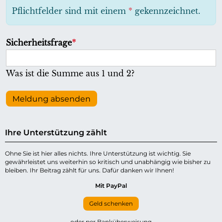
h
Pflichtfelder sind mit einem
*
gekennzeichnet.
t
f
P
Sicherheitsfrage
*
e
f
l
l
Was ist die Summe aus 1 und 2?
d
i
c
Meldung absenden
h
t
Ihre Unterstützung zählt
f
e
Ohne Sie ist hier alles nichts. Ihre Unterstützung ist wichtig. Sie
gewährleistet uns weiterhin so kritisch und unabhängig wie bisher zu
l
bleiben. Ihr Beitrag zählt für uns. Dafür danken wir Ihnen!
d
Mit PayPal
Geld schenken
oder per Banküberweisung