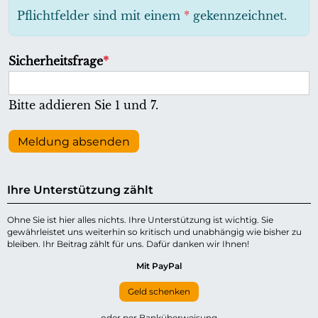
h
Pflichtfelder sind mit einem
*
gekennzeichnet.
t
f
P
Sicherheitsfrage
*
e
f
l
l
Bitte addieren Sie 1 und 7.
d
i
c
Meldung absenden
h
t
Ihre Unterstützung zählt
f
e
Ohne Sie ist hier alles nichts. Ihre Unterstützung ist wichtig. Sie
gewährleistet uns weiterhin so kritisch und unabhängig wie bisher zu
l
bleiben. Ihr Beitrag zählt für uns. Dafür danken wir Ihnen!
d
Mit PayPal
Geld schenken
oder per Banküberweisung