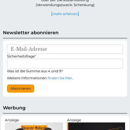
(Verwendungszweck: Schenkung)
mehr erfahren
Newsletter abonnieren
E
-
P
Sicherheitsfrage
*
M
f
a
l
i
i
Was ist die Summe aus 4 und 9?
l
c
-
Weitere Informationen
finden Sie hier
.
h
A
t
d
Abonnieren
f
r
e
e
l
s
d
s
Werbung
e