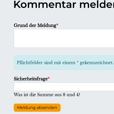
Kommentar melde
P
Grund der Meldung
*
f
l
i
c
h
Pflichtfelder sind mit einem
*
gekennzeichnet.
t
f
P
Sicherheitsfrage
*
e
f
l
l
Was ist die Summe aus 8 und 4?
d
i
c
Meldung absenden