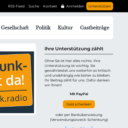
RSS-Feed
Suche
Kontakt
Anmelden
Unterstützen
N
Gesellschaft
Politik
Kultur
Gastbeiträge
a
v
g
Ihre Unterstützung zählt
a
Ohne Sie ist hier alles nichts. Ihre
Unterstützung ist wichtig. Sie
o
gewährleistet uns weiterhin so kritisch
n
und unabhängig wie bisher zu bleiben.
ü
Ihr Beitrag zählt für uns. Dafür danken
wir Ihnen!
b
e
Mit PayPal
Geld schenken
p
oder per Banküberweisung
(Verwendungszweck: Schenkung)
n