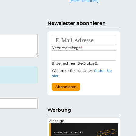
mehr erfahren
g
e
n
Newsletter abonnieren
E
-
P
Sicherheitsfrage
*
M
f
a
l
i
i
Bitte rechnen Sie 5 plus 9.
l
c
-
Weitere Informationen
finden Sie
h
A
hier
.
t
d
f
r
Abonnieren
e
e
l
s
d
s
e
Werbung