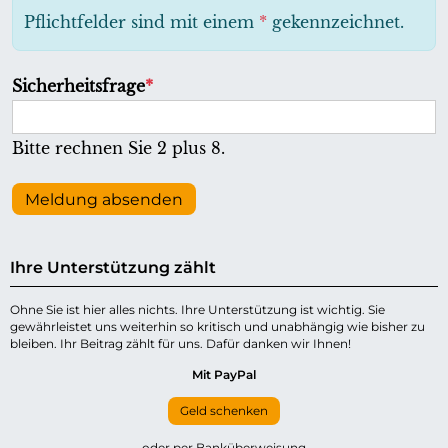
h
Pflichtfelder sind mit einem
*
gekennzeichnet.
t
f
P
Sicherheitsfrage
*
e
f
l
l
Bitte rechnen Sie 2 plus 8.
d
i
c
Meldung absenden
h
t
Ihre Unterstützung zählt
f
e
Ohne Sie ist hier alles nichts. Ihre Unterstützung ist wichtig. Sie
gewährleistet uns weiterhin so kritisch und unabhängig wie bisher zu
l
bleiben. Ihr Beitrag zählt für uns. Dafür danken wir Ihnen!
d
Mit PayPal
Geld schenken
oder per Banküberweisung