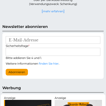
(Verwendungszweck: Schenkung)
mehr erfahren
Newsletter abonnieren
E
-
P
Sicherheitsfrage
*
M
f
a
l
i
i
Bitte addieren Sie 4 und 1.
l
c
-
Weitere Informationen
finden Sie hier
.
h
A
t
d
Abonnieren
f
r
e
e
l
s
d
s
Werbung
e