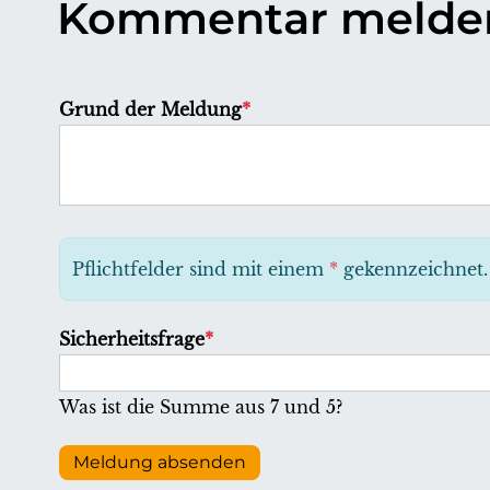
Kommentar melde
P
Grund der Meldung
*
f
l
i
c
h
Pflichtfelder sind mit einem
*
gekennzeichnet.
t
f
P
Sicherheitsfrage
*
e
f
l
l
Was ist die Summe aus 7 und 5?
d
i
c
Meldung absenden