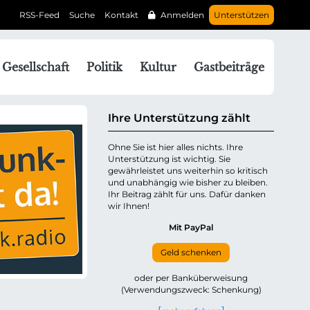
RSS-Feed
Suche
Kontakt
Anmelden
Unterstützen
N
Gesellschaft
Politik
Kultur
Gastbeiträge
a
v
g
Ihre Unterstützung zählt
a
Ohne Sie ist hier alles nichts. Ihre
Unterstützung ist wichtig. Sie
o
gewährleistet uns weiterhin so kritisch
n
und unabhängig wie bisher zu bleiben.
ü
Ihr Beitrag zählt für uns. Dafür danken
wir Ihnen!
b
e
Mit PayPal
Geld schenken
p
oder per Banküberweisung
(Verwendungszweck: Schenkung)
n