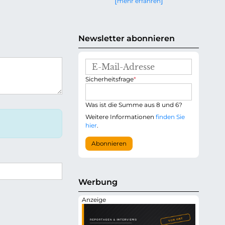
mehr erfahren
g
e
n
Newsletter abonnieren
E
-
P
Sicherheitsfrage
*
M
f
a
l
i
i
Was ist die Summe aus 8 und 6?
l
c
-
Weitere Informationen
finden Sie
h
A
hier
.
t
d
f
r
Abonnieren
e
e
l
s
d
s
e
Werbung