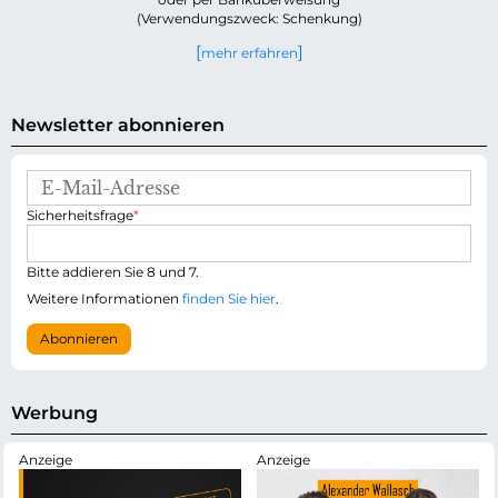
(Verwendungszweck: Schenkung)
mehr erfahren
Newsletter abonnieren
E
-
P
Sicherheitsfrage
*
M
f
a
l
i
i
Bitte addieren Sie 8 und 7.
l
c
-
Weitere Informationen
finden Sie hier
.
h
A
t
d
Abonnieren
f
r
e
e
l
s
d
s
Werbung
e