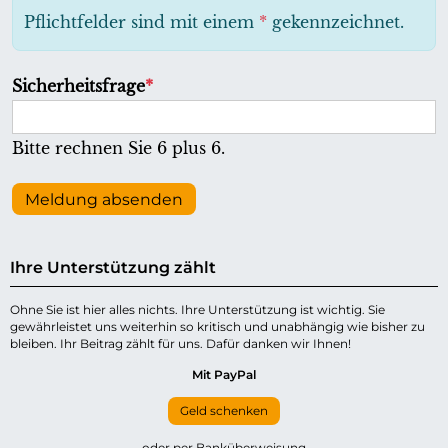
h
Pflichtfelder sind mit einem
*
gekennzeichnet.
t
f
P
Sicherheitsfrage
*
e
f
l
l
Bitte rechnen Sie 6 plus 6.
d
i
c
Meldung absenden
h
t
Ihre Unterstützung zählt
f
e
Ohne Sie ist hier alles nichts. Ihre Unterstützung ist wichtig. Sie
gewährleistet uns weiterhin so kritisch und unabhängig wie bisher zu
l
bleiben. Ihr Beitrag zählt für uns. Dafür danken wir Ihnen!
d
Mit PayPal
Geld schenken
oder per Banküberweisung