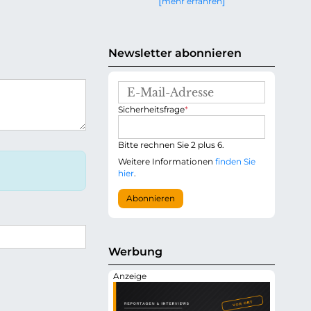
mehr erfahren
g
e
n
Newsletter abonnieren
E
-
P
Sicherheitsfrage
*
M
f
a
l
i
i
Bitte rechnen Sie 2 plus 6.
l
c
-
Weitere Informationen
finden Sie
h
A
hier
.
t
d
f
r
Abonnieren
e
e
l
s
d
s
e
Werbung