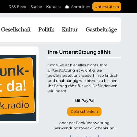
RSS-Feed
Suche
Kontakt
Anmelden
Unterstützen
N
Gesellschaft
Politik
Kultur
Gastbeiträge
a
v
g
Ihre Unterstützung zählt
a
Ohne Sie ist hier alles nichts. Ihre
Unterstützung ist wichtig. Sie
o
gewährleistet uns weiterhin so kritisch
n
und unabhängig wie bisher zu bleiben.
ü
Ihr Beitrag zählt für uns. Dafür danken
wir Ihnen!
b
e
Mit PayPal
Geld schenken
p
oder per Banküberweisung
(Verwendungszweck: Schenkung)
n