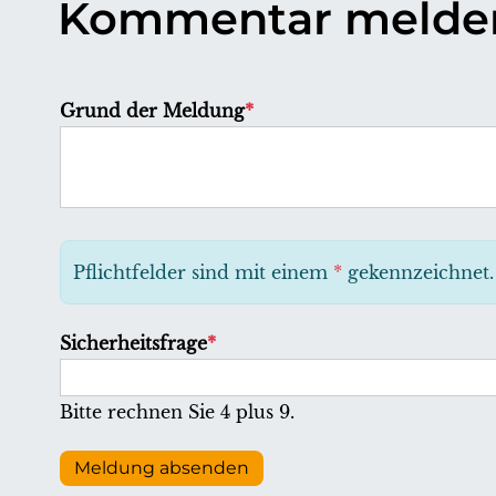
Kommentar melde
P
Grund der Meldung
*
f
l
i
c
h
Pflichtfelder sind mit einem
*
gekennzeichnet.
t
f
P
Sicherheitsfrage
*
e
f
l
l
Bitte rechnen Sie 4 plus 9.
d
i
c
Meldung absenden