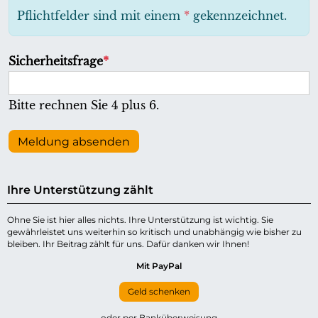
h
Pflichtfelder sind mit einem
*
gekennzeichnet.
t
f
P
Sicherheitsfrage
*
e
f
l
l
Bitte rechnen Sie 4 plus 6.
d
i
c
Meldung absenden
h
t
Ihre Unterstützung zählt
f
e
Ohne Sie ist hier alles nichts. Ihre Unterstützung ist wichtig. Sie
gewährleistet uns weiterhin so kritisch und unabhängig wie bisher zu
l
bleiben. Ihr Beitrag zählt für uns. Dafür danken wir Ihnen!
d
Mit PayPal
Geld schenken
oder per Banküberweisung