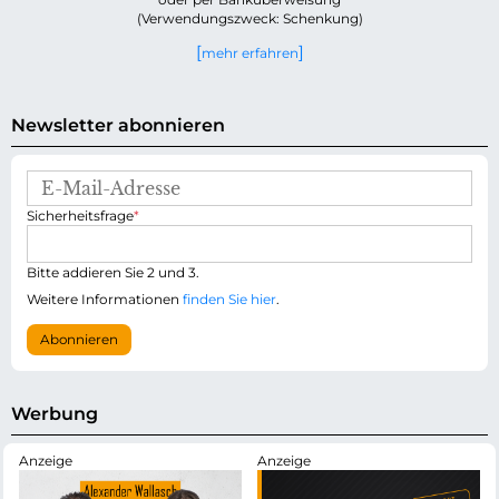
(Verwendungszweck: Schenkung)
mehr erfahren
Newsletter abonnieren
E
-
P
Sicherheitsfrage
*
M
f
a
l
i
i
Bitte addieren Sie 2 und 3.
l
c
-
Weitere Informationen
finden Sie hier
.
h
A
t
d
Abonnieren
f
r
e
e
l
s
d
s
Werbung
e