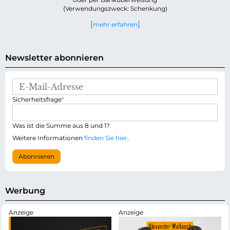
(Verwendungszweck: Schenkung)
mehr erfahren
Newsletter abonnieren
E
-
P
Sicherheitsfrage
*
M
f
a
l
i
i
Was ist die Summe aus 8 und 1?
l
c
-
Weitere Informationen
finden Sie hier
.
h
A
t
d
Abonnieren
f
r
e
e
l
s
d
s
Werbung
e