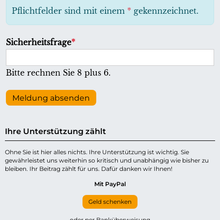
h
Pflichtfelder sind mit einem
*
gekennzeichnet.
t
f
P
Sicherheitsfrage
*
e
f
l
l
Bitte rechnen Sie 8 plus 6.
d
i
c
Meldung absenden
h
t
Ihre Unterstützung zählt
f
e
Ohne Sie ist hier alles nichts. Ihre Unterstützung ist wichtig. Sie
gewährleistet uns weiterhin so kritisch und unabhängig wie bisher zu
l
bleiben. Ihr Beitrag zählt für uns. Dafür danken wir Ihnen!
d
Mit PayPal
Geld schenken
oder per Banküberweisung