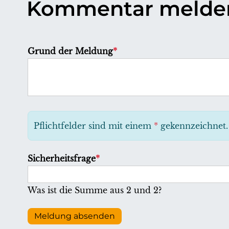
Kommentar melde
P
Grund der Meldung
*
f
l
i
c
h
Pflichtfelder sind mit einem
*
gekennzeichnet.
t
f
P
Sicherheitsfrage
*
e
f
l
l
Was ist die Summe aus 2 und 2?
d
i
c
Meldung absenden