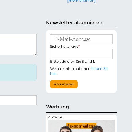
mehr erfahren
g
e
n
Newsletter abonnieren
E
-
P
Sicherheitsfrage
*
M
f
a
l
i
i
Bitte addieren Sie 5 und 1.
l
c
-
Weitere Informationen
finden Sie
h
A
hier
.
t
d
f
r
Abonnieren
e
e
l
s
d
s
e
Werbung