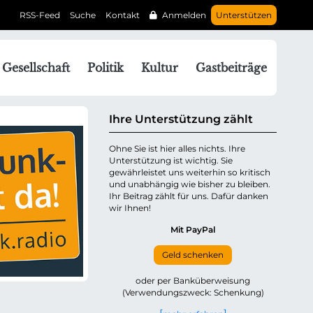
RSS-Feed
Suche
Kontakt
Anmelden
Unterstützen
N
Gesellschaft
Politik
Kultur
Gastbeiträge
a
v
g
Ihre Unterstützung zählt
a
Ohne Sie ist hier alles nichts. Ihre
Unterstützung ist wichtig. Sie
o
gewährleistet uns weiterhin so kritisch
n
und unabhängig wie bisher zu bleiben.
ü
Ihr Beitrag zählt für uns. Dafür danken
wir Ihnen!
b
e
Mit PayPal
Geld schenken
p
oder per Banküberweisung
(Verwendungszweck: Schenkung)
n