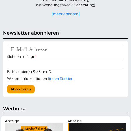
(Verwendungszweck: Schenkung)
mehr erfahren
Newsletter abonnieren
E
-
P
Sicherheitsfrage
*
M
f
a
l
i
i
Bitte addieren Sie 3 und 7.
l
c
-
Weitere Informationen
finden Sie hier
.
h
A
t
d
Abonnieren
f
r
e
e
l
s
d
s
Werbung
e