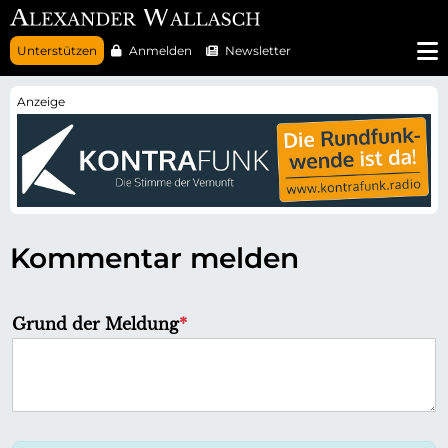
N
Unterstützen
Anmelden
Newsletter
a
v
i
g
a
t
i
o
n
ü
b
e
r
Kommentar melden
s
p
r
i
n
P
Grund der Meldung
*
g
f
e
n
l
i
c