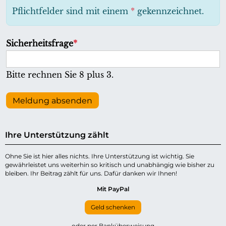
h
Pflichtfelder sind mit einem
*
gekennzeichnet.
t
f
P
Sicherheitsfrage
*
e
f
l
l
Bitte rechnen Sie 8 plus 3.
d
i
c
Meldung absenden
h
t
Ihre Unterstützung zählt
f
e
Ohne Sie ist hier alles nichts. Ihre Unterstützung ist wichtig. Sie
gewährleistet uns weiterhin so kritisch und unabhängig wie bisher zu
l
bleiben. Ihr Beitrag zählt für uns. Dafür danken wir Ihnen!
d
Mit PayPal
Geld schenken
oder per Banküberweisung