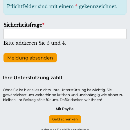
h
Pflichtfelder sind mit einem
*
gekennzeichnet.
t
f
P
Sicherheitsfrage
*
e
f
l
l
Bitte addieren Sie 5 und 4.
d
i
c
Meldung absenden
h
t
Ihre Unterstützung zählt
f
e
Ohne Sie ist hier alles nichts. Ihre Unterstützung ist wichtig. Sie
gewährleistet uns weiterhin so kritisch und unabhängig wie bisher zu
l
bleiben. Ihr Beitrag zählt für uns. Dafür danken wir Ihnen!
d
Mit PayPal
Geld schenken
oder per Banküberweisung