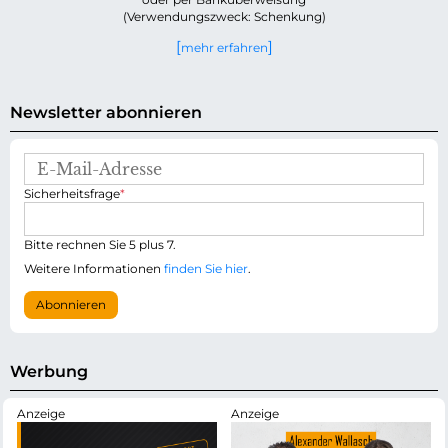
(Verwendungszweck: Schenkung)
mehr erfahren
Newsletter abonnieren
E
-
P
Sicherheitsfrage
*
M
f
a
l
i
i
Bitte rechnen Sie 5 plus 7.
l
c
-
Weitere Informationen
finden Sie hier
.
h
A
t
d
Abonnieren
f
r
e
e
l
s
d
s
Werbung
e