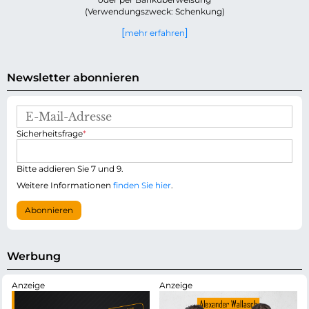
(Verwendungszweck: Schenkung)
mehr erfahren
Newsletter abonnieren
E
-
P
Sicherheitsfrage
*
M
f
a
l
i
i
Bitte addieren Sie 7 und 9.
l
c
-
Weitere Informationen
finden Sie hier
.
h
A
t
d
Abonnieren
f
r
e
e
l
s
d
s
Werbung
e