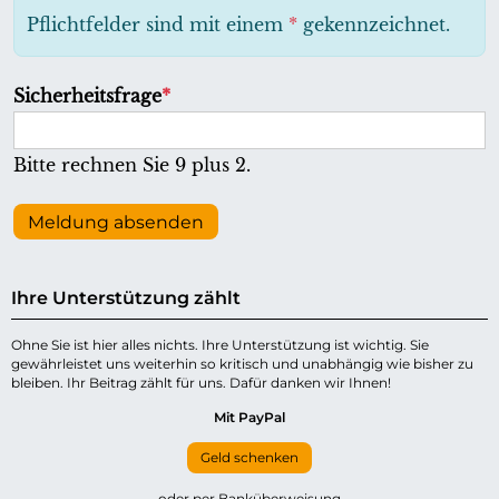
h
Pflichtfelder sind mit einem
*
gekennzeichnet.
t
f
P
Sicherheitsfrage
*
e
f
l
l
Bitte rechnen Sie 9 plus 2.
d
i
c
Meldung absenden
h
t
Ihre Unterstützung zählt
f
e
Ohne Sie ist hier alles nichts. Ihre Unterstützung ist wichtig. Sie
gewährleistet uns weiterhin so kritisch und unabhängig wie bisher zu
l
bleiben. Ihr Beitrag zählt für uns. Dafür danken wir Ihnen!
d
Mit PayPal
Geld schenken
oder per Banküberweisung