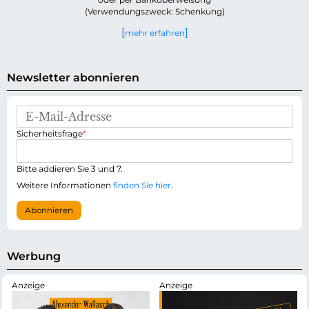
(Verwendungszweck: Schenkung)
mehr erfahren
Newsletter abonnieren
E
-
P
Sicherheitsfrage
*
M
f
a
l
i
i
Bitte addieren Sie 3 und 7.
l
c
-
Weitere Informationen
finden Sie hier
.
h
A
t
d
Abonnieren
f
r
e
e
l
s
d
s
Werbung
e