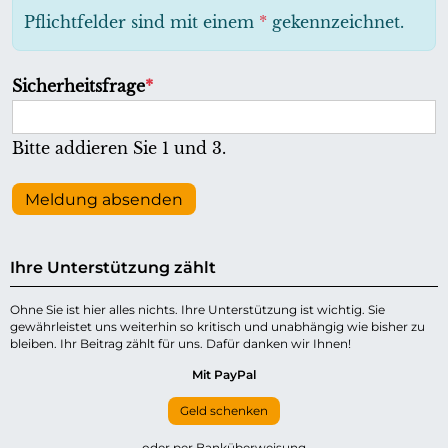
h
Pflichtfelder sind mit einem
*
gekennzeichnet.
t
f
P
Sicherheitsfrage
*
e
f
l
l
Bitte addieren Sie 1 und 3.
d
i
c
Meldung absenden
h
t
Ihre Unterstützung zählt
f
e
Ohne Sie ist hier alles nichts. Ihre Unterstützung ist wichtig. Sie
gewährleistet uns weiterhin so kritisch und unabhängig wie bisher zu
l
bleiben. Ihr Beitrag zählt für uns. Dafür danken wir Ihnen!
d
Mit PayPal
Geld schenken
oder per Banküberweisung