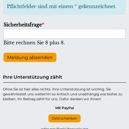
h
Pflichtfelder sind mit einem
*
gekennzeichnet.
t
f
P
Sicherheitsfrage
*
e
f
l
l
Bitte rechnen Sie 8 plus 8.
d
i
c
Meldung absenden
h
t
Ihre Unterstützung zählt
f
e
Ohne Sie ist hier alles nichts. Ihre Unterstützung ist wichtig. Sie
gewährleistet uns weiterhin so kritisch und unabhängig wie bisher zu
l
bleiben. Ihr Beitrag zählt für uns. Dafür danken wir Ihnen!
d
Mit PayPal
Geld schenken
oder per Banküberweisung