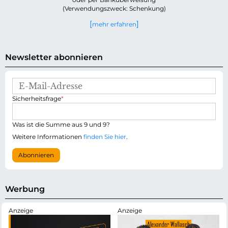
(Verwendungszweck: Schenkung)
mehr erfahren
Newsletter abonnieren
E
-
P
Sicherheitsfrage
*
M
f
a
l
i
i
Was ist die Summe aus 9 und 9?
l
c
-
Weitere Informationen
finden Sie hier
.
h
A
t
d
Abonnieren
f
r
e
e
l
s
d
s
Werbung
e