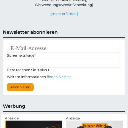
(Verwendungszweck: Schenkung)
mehr erfahren
Newsletter abonnieren
E
-
P
Sicherheitsfrage
*
M
f
a
l
i
i
Bitte rechnen Sie 9 plus 1.
l
c
-
Weitere Informationen
finden Sie hier
.
h
A
t
d
Abonnieren
f
r
e
e
l
s
d
s
Werbung
e