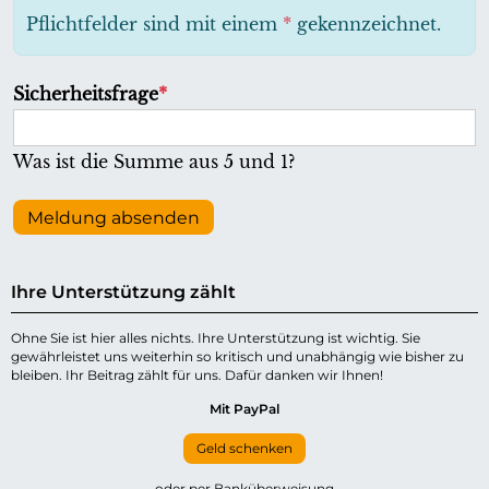
h
Pflichtfelder sind mit einem
*
gekennzeichnet.
t
f
P
Sicherheitsfrage
*
e
f
l
l
Was ist die Summe aus 5 und 1?
d
i
c
Meldung absenden
h
t
Ihre Unterstützung zählt
f
e
Ohne Sie ist hier alles nichts. Ihre Unterstützung ist wichtig. Sie
gewährleistet uns weiterhin so kritisch und unabhängig wie bisher zu
l
bleiben. Ihr Beitrag zählt für uns. Dafür danken wir Ihnen!
d
Mit PayPal
Geld schenken
oder per Banküberweisung