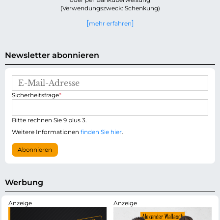
(Verwendungszweck: Schenkung)
mehr erfahren
Newsletter abonnieren
E
-
P
Sicherheitsfrage
*
M
f
a
l
i
i
Bitte rechnen Sie 9 plus 3.
l
c
-
Weitere Informationen
finden Sie hier
.
h
A
t
d
Abonnieren
f
r
e
e
l
s
d
s
Werbung
e