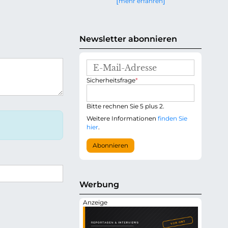
mehr erfahren
g
e
n
Newsletter abonnieren
E
-
P
Sicherheitsfrage
*
M
f
a
l
i
i
Bitte rechnen Sie 5 plus 2.
l
c
-
Weitere Informationen
finden Sie
h
A
hier
.
t
d
f
r
Abonnieren
e
e
l
s
d
s
e
Werbung