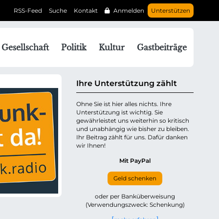
RSS-Feed
Suche
Kontakt
Anmelden
Unterstützen
N
Gesellschaft
Politik
Kultur
Gastbeiträge
a
v
g
Ihre Unterstützung zählt
a
Ohne Sie ist hier alles nichts. Ihre
Unterstützung ist wichtig. Sie
o
gewährleistet uns weiterhin so kritisch
n
und unabhängig wie bisher zu bleiben.
ü
Ihr Beitrag zählt für uns. Dafür danken
wir Ihnen!
b
e
Mit PayPal
Geld schenken
p
oder per Banküberweisung
(Verwendungszweck: Schenkung)
n