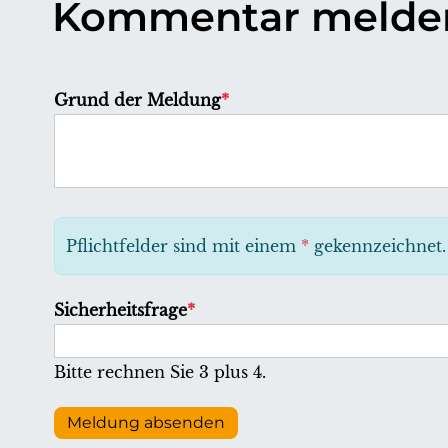
Kommentar melde
P
Grund der Meldung
*
f
l
i
c
h
Pflichtfelder sind mit einem
*
gekennzeichnet.
t
f
P
Sicherheitsfrage
*
e
f
l
l
Bitte rechnen Sie 3 plus 4.
d
i
c
Meldung absenden