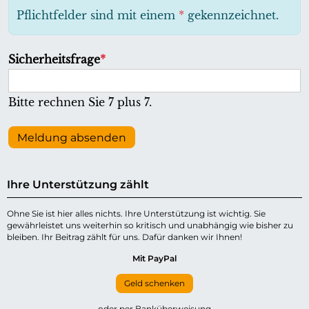
h
Pflichtfelder sind mit einem
*
gekennzeichnet.
t
f
P
Sicherheitsfrage
*
e
f
l
l
Bitte rechnen Sie 7 plus 7.
d
i
c
Meldung absenden
h
t
Ihre Unterstützung zählt
f
e
Ohne Sie ist hier alles nichts. Ihre Unterstützung ist wichtig. Sie
gewährleistet uns weiterhin so kritisch und unabhängig wie bisher zu
l
bleiben. Ihr Beitrag zählt für uns. Dafür danken wir Ihnen!
d
Mit PayPal
Geld schenken
oder per Banküberweisung