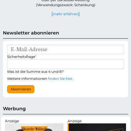
(Verwendungszweck: Schenkung)
mehr erfahren
Newsletter abonnieren
E
-
P
Sicherheitsfrage
*
M
f
a
l
i
i
Was ist die Summe aus 4 und 8?
l
c
-
Weitere Informationen
finden Sie hier
.
h
A
t
d
Abonnieren
f
r
e
e
l
s
d
s
Werbung
e