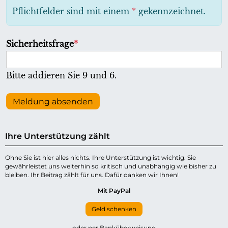
h
Pflichtfelder sind mit einem
*
gekennzeichnet.
t
f
P
Sicherheitsfrage
*
e
f
l
l
Bitte addieren Sie 9 und 6.
d
i
c
Meldung absenden
h
t
Ihre Unterstützung zählt
f
e
Ohne Sie ist hier alles nichts. Ihre Unterstützung ist wichtig. Sie
gewährleistet uns weiterhin so kritisch und unabhängig wie bisher zu
l
bleiben. Ihr Beitrag zählt für uns. Dafür danken wir Ihnen!
d
Mit PayPal
Geld schenken
oder per Banküberweisung