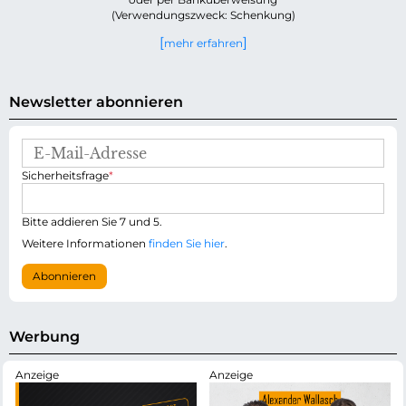
(Verwendungszweck: Schenkung)
mehr erfahren
Newsletter abonnieren
E
-
P
Sicherheitsfrage
*
M
f
a
l
i
i
Bitte addieren Sie 7 und 5.
l
c
-
Weitere Informationen
finden Sie hier
.
h
A
t
d
Abonnieren
f
r
e
e
l
s
d
s
Werbung
e