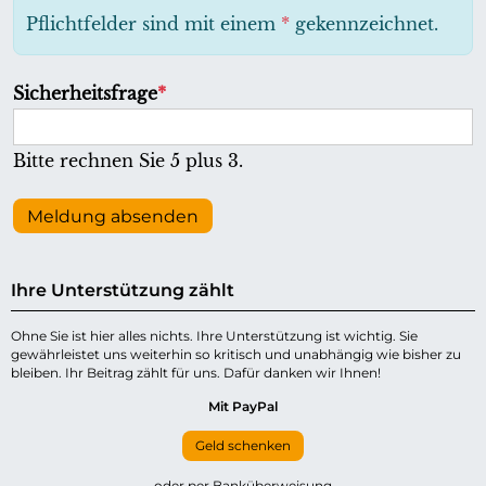
h
Pflichtfelder sind mit einem
*
gekennzeichnet.
t
f
P
Sicherheitsfrage
*
e
f
l
l
Bitte rechnen Sie 5 plus 3.
d
i
c
Meldung absenden
h
t
Ihre Unterstützung zählt
f
e
Ohne Sie ist hier alles nichts. Ihre Unterstützung ist wichtig. Sie
gewährleistet uns weiterhin so kritisch und unabhängig wie bisher zu
l
bleiben. Ihr Beitrag zählt für uns. Dafür danken wir Ihnen!
d
Mit PayPal
Geld schenken
oder per Banküberweisung