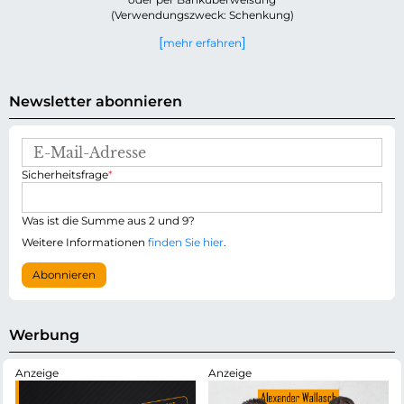
(Verwendungszweck: Schenkung)
mehr erfahren
Newsletter abonnieren
E
-
P
Sicherheitsfrage
*
M
f
a
l
i
i
Was ist die Summe aus 2 und 9?
l
c
-
Weitere Informationen
finden Sie hier
.
h
A
t
d
Abonnieren
f
r
e
e
l
s
d
s
Werbung
e