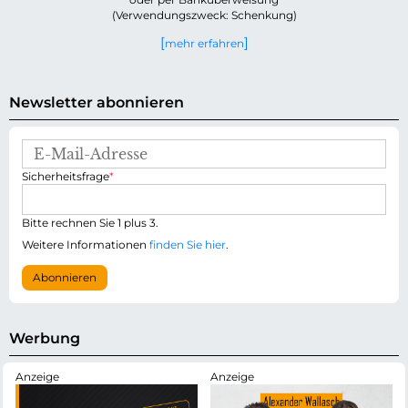
(Verwendungszweck: Schenkung)
mehr erfahren
Newsletter abonnieren
E
-
P
Sicherheitsfrage
*
M
f
a
l
i
i
Bitte rechnen Sie 1 plus 3.
l
c
-
Weitere Informationen
finden Sie hier
.
h
A
t
d
Abonnieren
f
r
e
e
l
s
d
s
Werbung
e