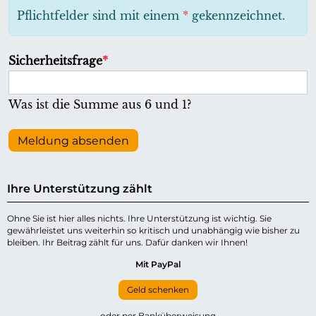
h
Pflichtfelder sind mit einem
*
gekennzeichnet.
t
f
P
Sicherheitsfrage
*
e
f
l
l
Was ist die Summe aus 6 und 1?
d
i
c
Meldung absenden
h
t
Ihre Unterstützung zählt
f
e
Ohne Sie ist hier alles nichts. Ihre Unterstützung ist wichtig. Sie
gewährleistet uns weiterhin so kritisch und unabhängig wie bisher zu
l
bleiben. Ihr Beitrag zählt für uns. Dafür danken wir Ihnen!
d
Mit PayPal
Geld schenken
oder per Banküberweisung