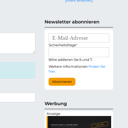
mehr erfahren
g
e
n
Newsletter abonnieren
E
-
P
Sicherheitsfrage
*
M
f
a
l
i
i
Bitte addieren Sie 6 und 7.
l
c
-
Weitere Informationen
finden Sie
h
A
hier
.
t
d
f
r
Abonnieren
e
e
l
s
d
s
e
Werbung