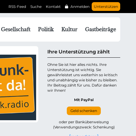
RSS-Feed
Suche
Kontakt
Anmelden
Unterstützen
N
Gesellschaft
Politik
Kultur
Gastbeiträge
a
v
g
Ihre Unterstützung zählt
a
Ohne Sie ist hier alles nichts. Ihre
Unterstützung ist wichtig. Sie
o
gewährleistet uns weiterhin so kritisch
n
und unabhängig wie bisher zu bleiben.
ü
Ihr Beitrag zählt für uns. Dafür danken
wir Ihnen!
b
e
Mit PayPal
Geld schenken
p
oder per Banküberweisung
(Verwendungszweck: Schenkung)
n