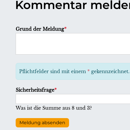
Kommentar melde
P
Grund der Meldung
*
f
l
i
c
h
Pflichtfelder sind mit einem
*
gekennzeichnet.
t
f
P
Sicherheitsfrage
*
e
f
l
l
Was ist die Summe aus 8 und 3?
d
i
c
Meldung absenden