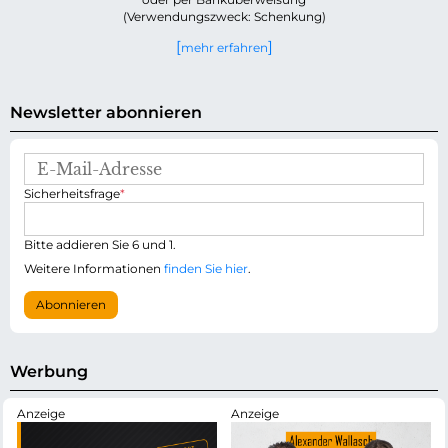
(Verwendungszweck: Schenkung)
mehr erfahren
Newsletter abonnieren
E
-
P
Sicherheitsfrage
*
M
f
a
l
i
i
Bitte addieren Sie 6 und 1.
l
c
-
Weitere Informationen
finden Sie hier
.
h
A
t
d
Abonnieren
f
r
e
e
l
s
d
s
Werbung
e