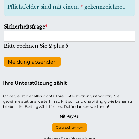
h
Pflichtfelder sind mit einem
*
gekennzeichnet.
t
f
P
Sicherheitsfrage
*
e
f
l
l
Bitte rechnen Sie 2 plus 5.
d
i
c
Meldung absenden
h
t
Ihre Unterstützung zählt
f
e
Ohne Sie ist hier alles nichts. Ihre Unterstützung ist wichtig. Sie
gewährleistet uns weiterhin so kritisch und unabhängig wie bisher zu
l
bleiben. Ihr Beitrag zählt für uns. Dafür danken wir Ihnen!
d
Mit PayPal
Geld schenken
oder per Banküberweisung