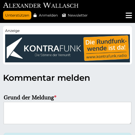
N
Unterstützen
Anmelden
Newsletter
a
v
i
g
a
t
i
o
n
ü
b
e
r
Kommentar melden
s
p
r
i
n
P
Grund der Meldung
*
g
f
e
n
l
i
c