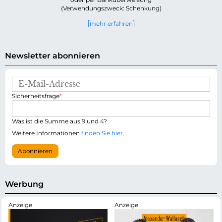
(Verwendungszweck: Schenkung)
mehr erfahren
Newsletter abonnieren
E
-
P
Sicherheitsfrage
*
M
f
a
l
i
i
Was ist die Summe aus 9 und 4?
l
c
-
Weitere Informationen
finden Sie hier
.
h
A
t
d
Abonnieren
f
r
e
e
l
s
d
s
Werbung
e