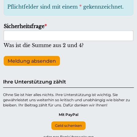
h
Pflichtfelder sind mit einem
*
gekennzeichnet.
t
f
P
Sicherheitsfrage
*
e
f
l
l
Was ist die Summe aus 2 und 4?
d
i
c
Meldung absenden
h
t
Ihre Unterstützung zählt
f
e
Ohne Sie ist hier alles nichts. Ihre Unterstützung ist wichtig. Sie
gewährleistet uns weiterhin so kritisch und unabhängig wie bisher zu
l
bleiben. Ihr Beitrag zählt für uns. Dafür danken wir Ihnen!
d
Mit PayPal
Geld schenken
oder per Banküberweisung