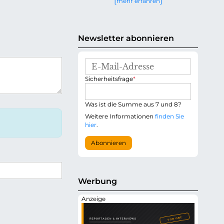
mehr erfahren
g
e
n
Newsletter abonnieren
E
-
P
Sicherheitsfrage
*
M
f
a
l
i
i
Was ist die Summe aus 7 und 8?
l
c
-
Weitere Informationen
finden Sie
h
A
hier
.
t
d
f
r
Abonnieren
e
e
l
s
d
s
e
Werbung