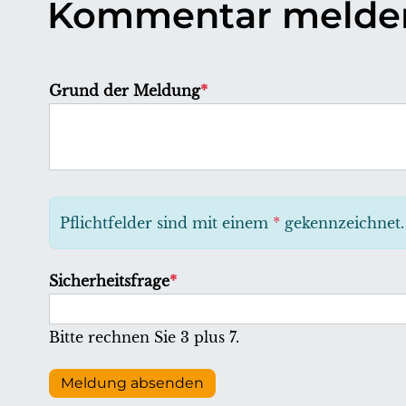
Kommentar melde
P
Grund der Meldung
*
f
l
i
c
h
Pflichtfelder sind mit einem
*
gekennzeichnet.
t
f
P
Sicherheitsfrage
*
e
f
l
l
Bitte rechnen Sie 3 plus 7.
d
i
c
Meldung absenden