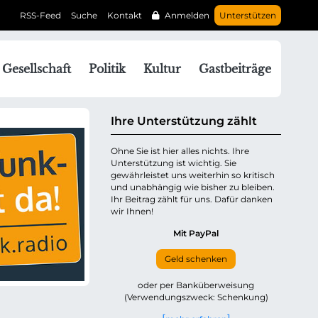
RSS-Feed
Suche
Kontakt
Anmelden
Unterstützen
N
Gesellschaft
Politik
Kultur
Gastbeiträge
a
v
g
Ihre Unterstützung zählt
a
Ohne Sie ist hier alles nichts. Ihre
Unterstützung ist wichtig. Sie
o
gewährleistet uns weiterhin so kritisch
n
und unabhängig wie bisher zu bleiben.
ü
Ihr Beitrag zählt für uns. Dafür danken
wir Ihnen!
b
e
Mit PayPal
Geld schenken
p
oder per Banküberweisung
(Verwendungszweck: Schenkung)
n