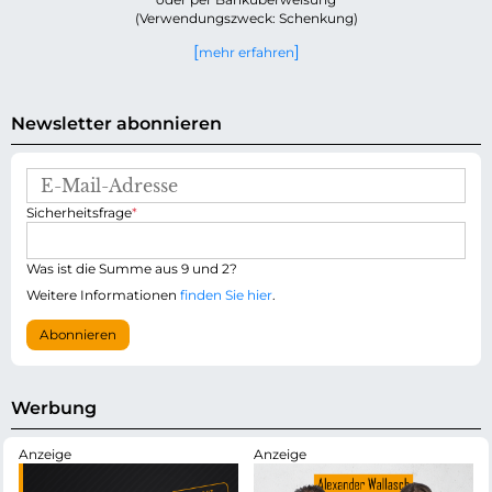
(Verwendungszweck: Schenkung)
mehr erfahren
Newsletter abonnieren
E
-
P
Sicherheitsfrage
*
M
f
a
l
i
i
Was ist die Summe aus 9 und 2?
l
c
-
Weitere Informationen
finden Sie hier
.
h
A
t
d
Abonnieren
f
r
e
e
l
s
d
s
Werbung
e