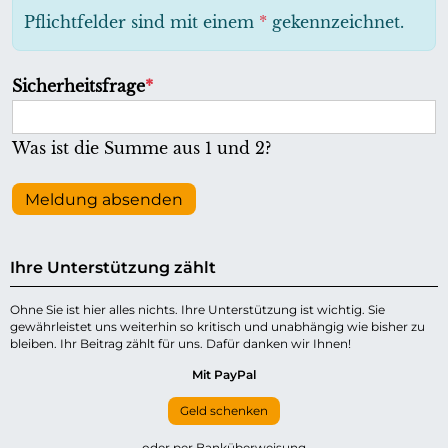
h
Pflichtfelder sind mit einem
*
gekennzeichnet.
t
f
P
Sicherheitsfrage
*
e
f
l
l
Was ist die Summe aus 1 und 2?
d
i
c
Meldung absenden
h
t
Ihre Unterstützung zählt
f
e
Ohne Sie ist hier alles nichts. Ihre Unterstützung ist wichtig. Sie
gewährleistet uns weiterhin so kritisch und unabhängig wie bisher zu
l
bleiben. Ihr Beitrag zählt für uns. Dafür danken wir Ihnen!
d
Mit PayPal
Geld schenken
oder per Banküberweisung