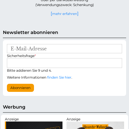
(Verwendungszweck: Schenkung)
mehr erfahren
Newsletter abonnieren
E
-
P
Sicherheitsfrage
*
M
f
a
l
i
i
Bitte addieren Sie 9 und 4.
l
c
-
Weitere Informationen
finden Sie hier
.
h
A
t
d
Abonnieren
f
r
e
e
l
s
d
s
Werbung
e