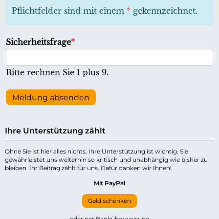
h
Pflichtfelder sind mit einem
*
gekennzeichnet.
t
f
P
Sicherheitsfrage
*
e
f
l
l
Bitte rechnen Sie 1 plus 9.
d
i
c
Meldung absenden
h
t
Ihre Unterstützung zählt
f
e
Ohne Sie ist hier alles nichts. Ihre Unterstützung ist wichtig. Sie
gewährleistet uns weiterhin so kritisch und unabhängig wie bisher zu
l
bleiben. Ihr Beitrag zählt für uns. Dafür danken wir Ihnen!
d
Mit PayPal
Geld schenken
oder per Banküberweisung