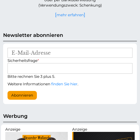
(Verwendungszweck: Schenkung)
mehr erfahren
Newsletter abonnieren
E
-
P
Sicherheitsfrage
*
M
f
a
l
i
i
Bitte rechnen Sie 3 plus 5.
l
c
-
Weitere Informationen
finden Sie hier
.
h
A
t
d
Abonnieren
f
r
e
e
l
s
d
s
Werbung
e