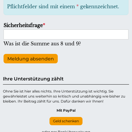
h
Pflichtfelder sind mit einem
*
gekennzeichnet.
t
f
P
Sicherheitsfrage
*
e
f
l
l
Was ist die Summe aus 8 und 9?
d
i
c
Meldung absenden
h
t
Ihre Unterstützung zählt
f
e
Ohne Sie ist hier alles nichts. Ihre Unterstützung ist wichtig. Sie
gewährleistet uns weiterhin so kritisch und unabhängig wie bisher zu
l
bleiben. Ihr Beitrag zählt für uns. Dafür danken wir Ihnen!
d
Mit PayPal
Geld schenken
oder per Banküberweisung