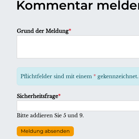
Kommentar melde
P
Grund der Meldung
*
f
l
i
c
h
Pflichtfelder sind mit einem
*
gekennzeichnet.
t
f
P
Sicherheitsfrage
*
e
f
l
l
Bitte addieren Sie 5 und 9.
d
i
c
Meldung absenden