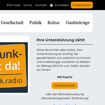
RSS-Feed
Suche
Kontakt
Anmelden
Unterstützen
N
Gesellschaft
Politik
Kultur
Gastbeiträge
a
v
g
Ihre Unterstützung zählt
a
Ohne Sie ist hier alles nichts. Ihre
Unterstützung ist wichtig. Sie
o
gewährleistet uns weiterhin so kritisch
n
und unabhängig wie bisher zu bleiben.
ü
Ihr Beitrag zählt für uns. Dafür danken
wir Ihnen!
b
e
Mit PayPal
Geld schenken
p
oder per Banküberweisung
(Verwendungszweck: Schenkung)
n