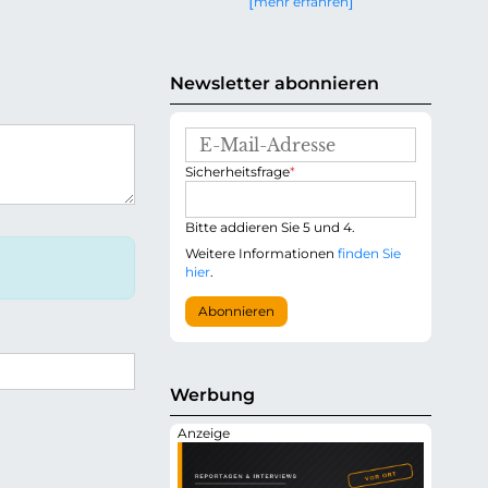
mehr erfahren
g
e
n
Newsletter abonnieren
E
-
P
Sicherheitsfrage
*
M
f
a
l
i
i
Bitte addieren Sie 5 und 4.
l
c
-
Weitere Informationen
finden Sie
h
A
hier
.
t
d
f
r
Abonnieren
e
e
l
s
d
s
e
Werbung