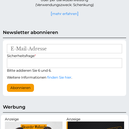
(Verwendungszweck: Schenkung)
mehr erfahren
Newsletter abonnieren
E
-
P
Sicherheitsfrage
*
M
f
a
l
i
i
Bitte addieren Sie 6 und 6.
l
c
-
Weitere Informationen
finden Sie hier
.
h
A
t
d
Abonnieren
f
r
e
e
l
s
d
s
Werbung
e