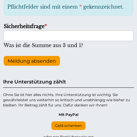
h
Pflichtfelder sind mit einem
*
gekennzeichnet.
t
f
P
Sicherheitsfrage
*
e
f
l
l
Was ist die Summe aus 3 und 1?
d
i
c
Meldung absenden
h
t
Ihre Unterstützung zählt
f
e
Ohne Sie ist hier alles nichts. Ihre Unterstützung ist wichtig. Sie
gewährleistet uns weiterhin so kritisch und unabhängig wie bisher zu
l
bleiben. Ihr Beitrag zählt für uns. Dafür danken wir Ihnen!
d
Mit PayPal
Geld schenken
oder per Banküberweisung