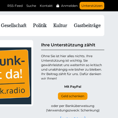
RSS-Feed
Suche
Kontakt
Anmelden
Unterstützen
N
Gesellschaft
Politik
Kultur
Gastbeiträge
a
v
g
Ihre Unterstützung zählt
a
Ohne Sie ist hier alles nichts. Ihre
Unterstützung ist wichtig. Sie
o
gewährleistet uns weiterhin so kritisch
n
und unabhängig wie bisher zu bleiben.
ü
Ihr Beitrag zählt für uns. Dafür danken
wir Ihnen!
b
e
Mit PayPal
Geld schenken
p
oder per Banküberweisung
(Verwendungszweck: Schenkung)
n