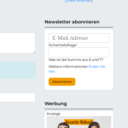
mehr erfahren
g
e
n
Newsletter abonnieren
E
-
P
Sicherheitsfrage
*
M
f
a
l
i
i
Was ist die Summe aus 6 und 7?
l
c
-
Weitere Informationen
finden Sie
h
A
hier
.
t
d
f
r
Abonnieren
e
e
l
s
d
s
e
Werbung