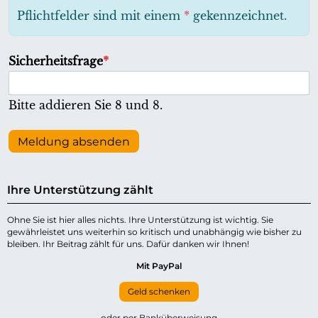
h
Pflichtfelder sind mit einem
*
gekennzeichnet.
t
f
P
Sicherheitsfrage
*
e
f
l
l
Bitte addieren Sie 8 und 8.
d
i
c
Meldung absenden
h
t
Ihre Unterstützung zählt
f
e
Ohne Sie ist hier alles nichts. Ihre Unterstützung ist wichtig. Sie
gewährleistet uns weiterhin so kritisch und unabhängig wie bisher zu
l
bleiben. Ihr Beitrag zählt für uns. Dafür danken wir Ihnen!
d
Mit PayPal
Geld schenken
oder per Banküberweisung