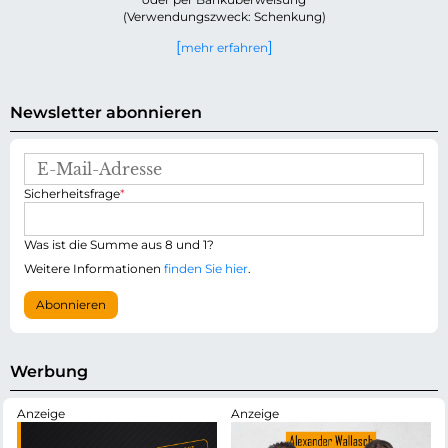
(Verwendungszweck: Schenkung)
mehr erfahren
Newsletter abonnieren
E
-
P
Sicherheitsfrage
*
M
f
a
l
i
i
Was ist die Summe aus 8 und 1?
l
c
-
Weitere Informationen
finden Sie hier
.
h
A
t
d
Abonnieren
f
r
e
e
l
s
d
s
Werbung
e